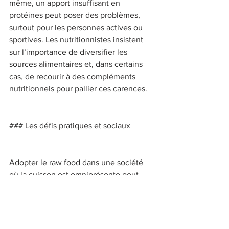
même, un apport insuffisant en 
protéines peut poser des problèmes, 
surtout pour les personnes actives ou 
sportives. Les nutritionnistes insistent 
sur l’importance de diversifier les 
sources alimentaires et, dans certains 
cas, de recourir à des compléments 
nutritionnels pour pallier ces carences. 
### Les défis pratiques et sociaux 
Adopter le raw food dans une société 
où la cuisson est omniprésente peut 
représenter un défi. La préparation des 
aliments crus demande du temps et une 
organisation rigoureuse. De plus, il n’est 
pas toujours évident de trouver des 