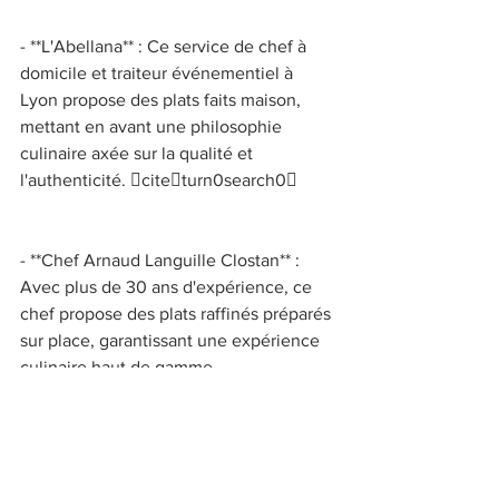
- **L'Abellana** : Ce service de chef à 
domicile et traiteur événementiel à 
Lyon propose des plats faits maison, 
mettant en avant une philosophie 
culinaire axée sur la qualité et 
l'authenticité. citeturn0search0 
- **Chef Arnaud Languille Clostan** : 
Avec plus de 30 ans d'expérience, ce 
chef propose des plats raffinés préparés 
sur place, garantissant une expérience 
culinaire haut de gamme. 
citeturn0search1 
- **Chef Gautier Wonner** : Diplômé de 