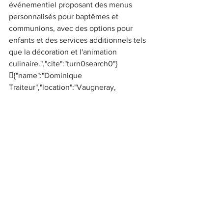
événementiel proposant des menus 
personnalisés pour baptêmes et 
communions, avec des options pour 
enfants et des services additionnels tels 
que la décoration et l'animation 
culinaire.","cite":"turn0search0"}
{"name":"Dominique 
Traiteur","location":"Vaugneray, 
France","description":"Spécialisé dans 
les événements familiaux, offrant des 
entrées à base de poissons frais, de 
charcuteries et de foie gras maison, 
ainsi que des buffets froids et des plats 
chauds 
traditionnels.","cite":"turn0search5"}
{"name":"Gourmet's 
Lyon","location":"Saint-Priest, 
France","description":"Traiteur lyonnais 
avec plus de 25 ans d'expérience, 