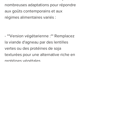
nombreuses adaptations pour répondre 
aux goûts contemporains et aux 
régimes alimentaires variés : 
- **Version végétarienne :** Remplacez 
la viande d'agneau par des lentilles 
vertes ou des protéines de soja 
texturées pour une alternative riche en 
protéines végétales. 
- **Moussaka de poisson :** Utilisez du 
poisson blanc, comme le cabillaud ou le 
merlan, pour une version plus légère et 
adaptée aux amateurs de fruits de mer. 