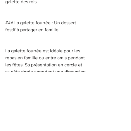
galette des rois. 
### La galette fourrée : Un dessert 
festif à partager en famille 
La galette fourrée est idéale pour les 
repas en famille ou entre amis pendant 
les fêtes. Sa présentation en cercle et 
sa pâte dorée apportent une dimension 
festive qui en fait un dessert à partager. 
Que ce soit pour l’Épiphanie ou un 
autre moment de l’année, il n’y a rien 
de plus convivial que de couper une 
galette en morceaux et de découvrir qui 
sera le roi ou la reine de la fête. 