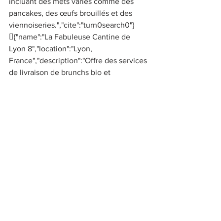
incluant des mets variés comme des 
pancakes, des œufs brouillés et des 
viennoiseries.","cite":"turn0search0"}
{"name":"La Fabuleuse Cantine de 
Lyon 8","location":"Lyon, 
France","description":"Offre des services 
de livraison de brunchs bio et 
authentiques, mettant en avant des 
produits locaux et de 
saison.","cite":"turn0search1"}
{"name":"Bartholomé","location":"Lyon, 
France","description":"Propose des 
formules brunch le week-end, avec des 
options à emporter ou en livraison, 
permettant aux familles de déguster 
des plats faits 
maison.","cite":"turn0search8"} 