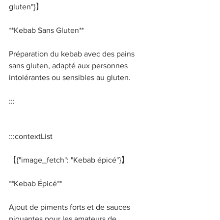
gluten"}】 
**Kebab Sans Gluten**   
Préparation du kebab avec des pains 
sans gluten, adapté aux personnes 
intolérantes ou sensibles au gluten. 
::: 
:::contextList 
【{"image_fetch": "Kebab épicé"}】 
**Kebab Épicé**   
Ajout de piments forts et de sauces 
piquantes pour les amateurs de 