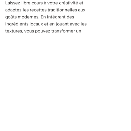
Laissez libre cours à votre créativité et 
adaptez les recettes traditionnelles aux 
goûts modernes. En intégrant des 
ingrédients locaux et en jouant avec les 
textures, vous pouvez transformer un 
simple dessert en une expérience 
gastronomique inoubliable. 
### Participer à des Ateliers et 
Événements 
Pour parfaire vos connaissances et 
techniques, participez aux ateliers 
culinaires organisés à Lyon. Ces 
événements vous permettent de 
rencontrer des experts, d’échanger des 
astuces et de découvrir de nouvelles 