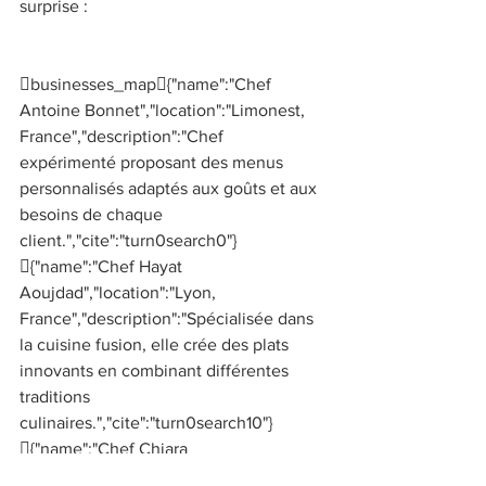
surprise : 
businesses_map{"name":"Chef 
Antoine Bonnet","location":"Limonest, 
France","description":"Chef 
expérimenté proposant des menus 
personnalisés adaptés aux goûts et aux 
besoins de chaque 
client.","cite":"turn0search0"}
{"name":"Chef Hayat 
Aoujdad","location":"Lyon, 
France","description":"Spécialisée dans 
la cuisine fusion, elle crée des plats 
innovants en combinant différentes 
traditions 
culinaires.","cite":"turn0search10"}
{"name":"Chef Chiara 
Scarcella","location":"Aix-les-Bains, 