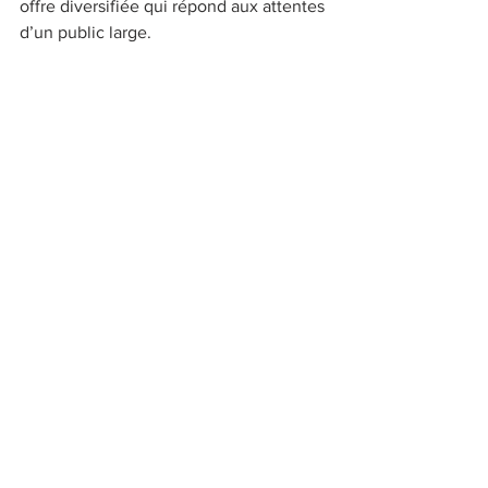
offre diversifiée qui répond aux attentes 
d’un public large. 
## Initiatives locales et implications 
pour Lyon 
Lyon se positionne comme une ville 
pionnière en matière d’alimentation 
saine et durable. De nombreux 
événements, tels que des festivals 
culinaires et des ateliers de cuisine, 
mettent en avant les bienfaits des 
régimes méditerranéen et nordique. 
Ces initiatives participent à l’éducation 
des consommateurs sur l’importance de 
choisir des aliments de qualité, locaux 
et respectueux de l’environnement. 