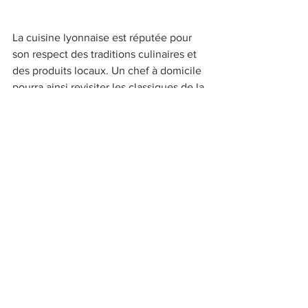
La cuisine lyonnaise est réputée pour 
son respect des traditions culinaires et 
des produits locaux. Un chef à domicile 
pourra ainsi revisiter les classiques de la 
cuisine lyonnaise avec des produits de 
saison. Par exemple, le fameux gratin 
dauphinois pourra être revisité avec des 
pommes de terre de saison, ou une 
tarte aux pommes pourra être préparée 
avec les variétés locales, sublimées par 
des épices et des herbes fraîches de la 
région. 
## Conclusion : une expérience 
culinaire sur mesure 