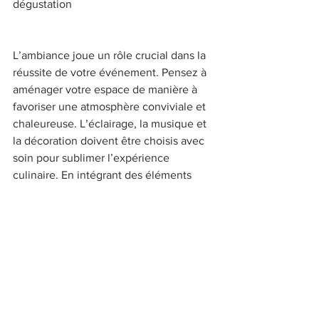
dégustation 
L’ambiance joue un rôle crucial dans la 
réussite de votre événement. Pensez à 
aménager votre espace de manière à 
favoriser une atmosphère conviviale et 
chaleureuse. L’éclairage, la musique et 
la décoration doivent être choisis avec 
soin pour sublimer l’expérience 
culinaire. En intégrant des éléments 
inspirés de la tradition lyonnaise, 
comme des touches de couleur 
rappelant les marchés locaux ou des 
objets d’art authentiques, vous 
renforcerez l’authenticité et l’élégance 
de votre repas. 